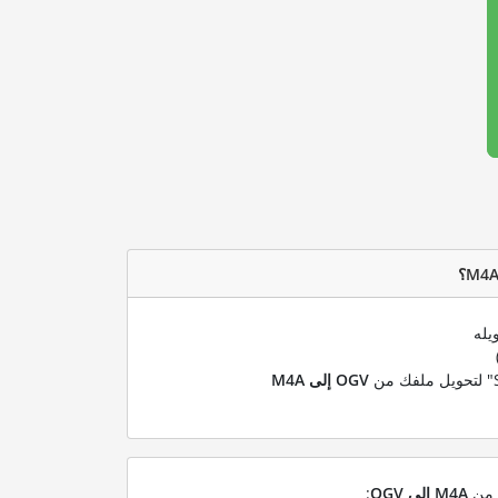
يله
OGV إلى M4A
ل من
M4A إلى OGV
: