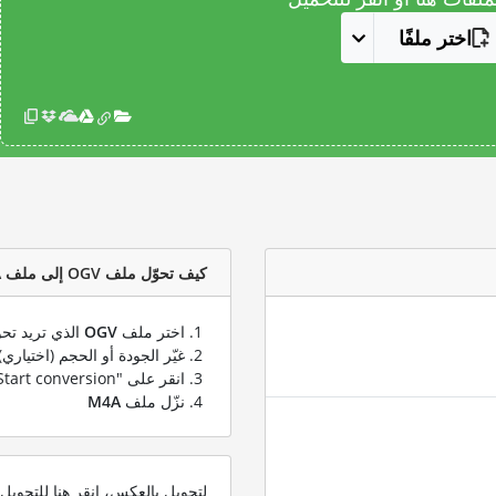
اختر ملفًا
كيف تحوّل ملف OGV إلى ملف M4A؟
اختر ملف
OGV
الذي تريد تحو
غيّر الجودة أو الحجم (اختياري)
انقر على "Start conversion" لتحويل ملفك من
نزّل ملف
M4A
لتحويل بالعكس، انقر هنا للتحوي