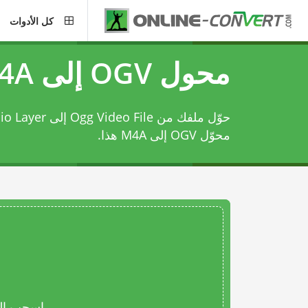
كل الأدوات
محول OGV إلى M4A
حوّل ملفك من Ogg Video File إلى MPEG-4 Audio Layer باستخدام
محوّل OGV إلى M4A
هذا.
اسحب المل