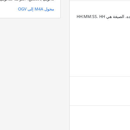
محول M4A إلى OGV
أدخل الطوابع الزمنية للمكان الذي تريد تقليم الصوت عنده. الصيغة هي HH:MM:SS. HH