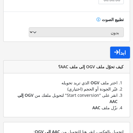
تطبيع الصوت
ابدأ
كيف تحوّل ملف OGV إلى ملف AAC؟
اختر ملف
OGV
الذي تريد تحويله
غيّر الجودة أو الحجم (اختياري)
انقر على "Start conversion" لتحويل ملفك من
OGV إلى
AAC
نزّل ملف
AAC
لتحويل بالعكس، انقر هنا للتحويل من
AAC إلى OGV
: