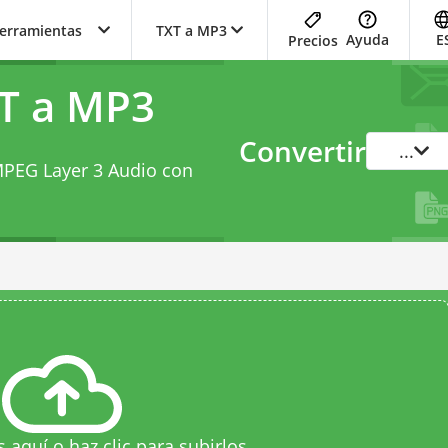
herramientas
TXT a MP3
Ayuda
E
Precios
T a MP3
Convertir
...
 MPEG Layer 3 Audio con
s aquí o haz clic para subirlos