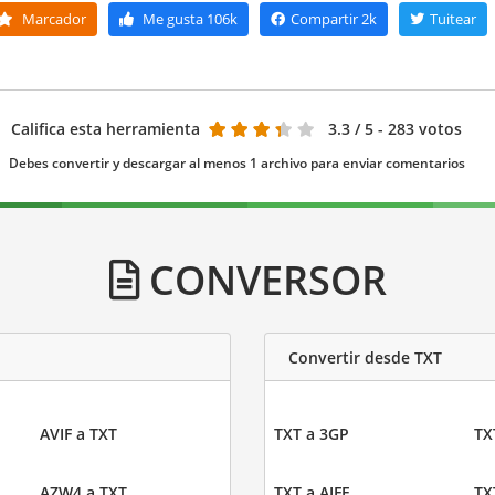
Marcador
Me gusta
106k
Compartir
2k
Tuitear
Califica esta herramienta
3.3
/ 5 - 283 votos
Debes convertir y descargar al menos 1 archivo para enviar comentarios
CONVERSOR
Convertir desde TXT
AVIF a TXT
TXT a 3GP
TX
AZW4 a TXT
TXT a AIFF
TX