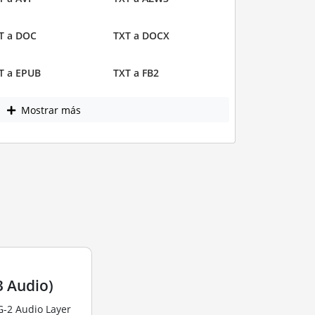
T a DOC
TXT a DOCX
T a EPUB
TXT a FB2
Mostrar más
 Audio)
G-2 Audio Layer