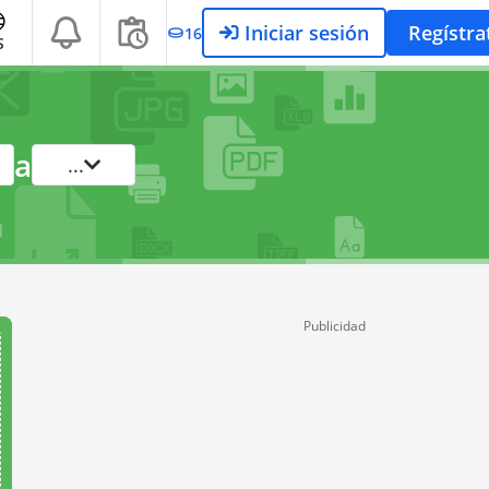
Iniciar sesión
Regístra
16
S
a
...
Publicidad