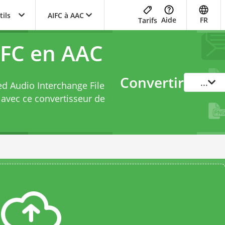
tils
AIFC à AAC
Aide
FR
Tarifs
IFC en AAC
Convertir
...
ed Audio Interchange File
 avec ce
convertisseur de