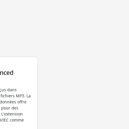
anced
nçus dans
 fichiers MP3. La
données offre
o pour des
 L'extension
SO/IEC comme