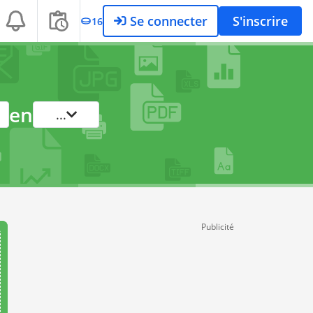
Se connecter
S'inscrire
16
en
...
Publicité