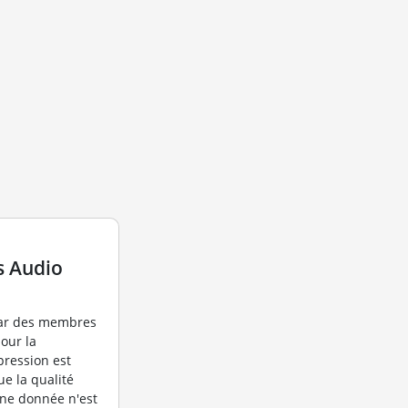
s Audio
par des membres
pour la
ression est
ue la qualité
une donnée n'est