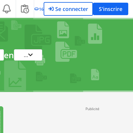
Se connecter
S'inscrire
16
en
...
Publicité