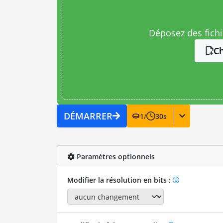
Déposez des fichie
Ch
DÉMARRER
1
/
30
s
Paramètres optionnels
Modifier la résolution en bits :