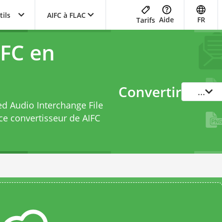
tils
AIFC à FLAC
Aide
FR
Tarifs
IFC en
Convertir
...
ed Audio Interchange File
 ce
convertisseur de AIFC