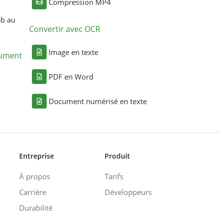
Compression MP4
eb au
Convertir avec OCR
Image en texte
cument
PDF en Word
Document numérisé en texte
Entreprise
Produit
À propos
Tarifs
Carrière
Développeurs
Durabilité