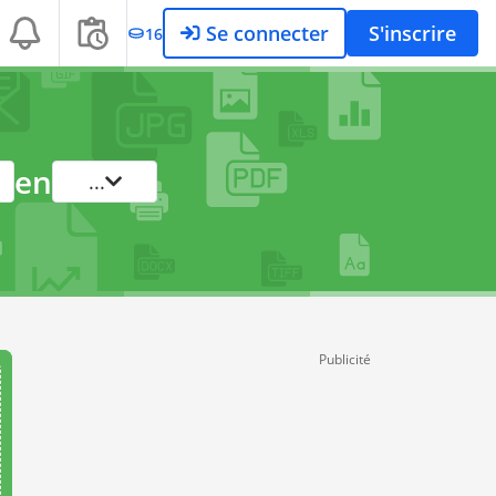
Se connecter
S'inscrire
16
en
...
Publicité