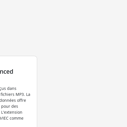
anced
nçus dans
 fichiers MP3. La
données offre
o pour des
 L'extension
SO/IEC comme