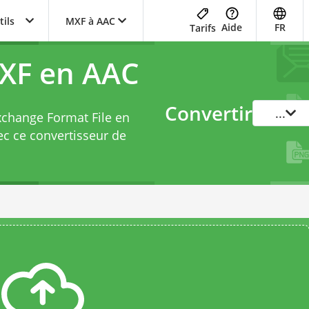
tils
MXF à AAC
Aide
FR
Tarifs
MXF en AAC
Convertir
...
Exchange Format File en
ec ce
convertisseur de