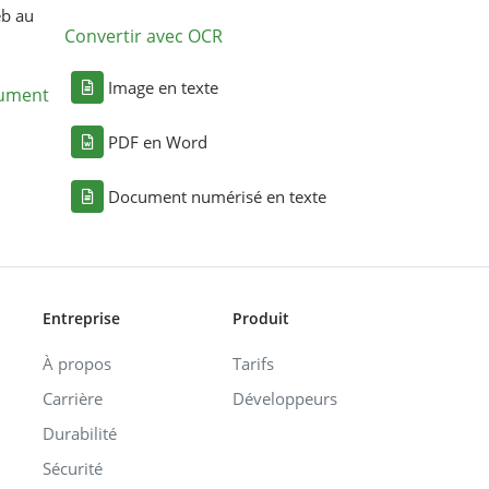
eb au
Convertir avec OCR
Image en texte
cument
PDF en Word
Document numérisé en texte
Entreprise
Produit
À propos
Tarifs
Carrière
Développeurs
Durabilité
Sécurité