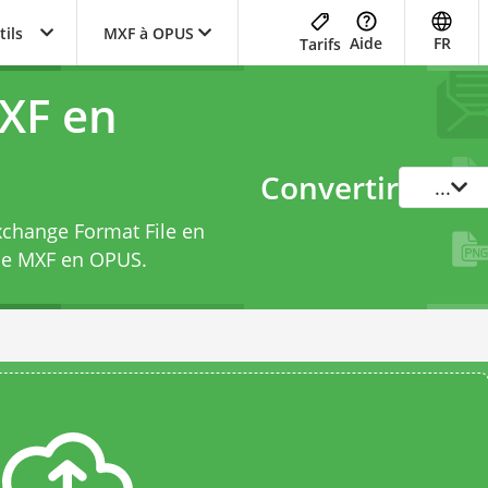
tils
MXF à OPUS
Aide
FR
Tarifs
XF en
Convertir
...
Exchange Format File en
de MXF en OPUS
.