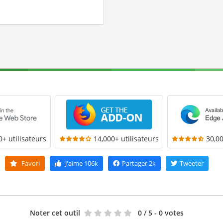
0+ utilisateurs
14,000+ utilisateurs
30,00
Favori
J'aime
106k
Partager
2k
Tweeter
Noter cet outil
0
/ 5 - 0 votes