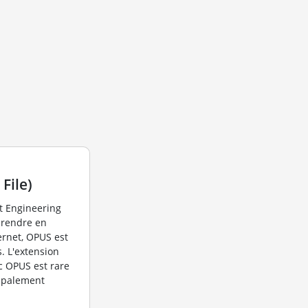
File)
t Engineering
prendre en
ernet, OPUS est
. L'extension
c OPUS est rare
cipalement