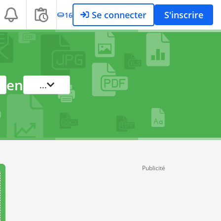
Se connecter
S'inscrire
16
en
...
Publicité