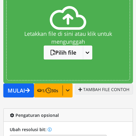
Letakkan file di sini atau klik untuk
mengunggah
Pilih file
TAMBAH FILE CONTOH
MULAI
1
/
30
s
Pengaturan opsional
Ubah resolusi bit: