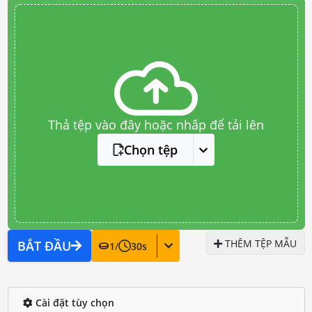
Thả tệp vào đây hoặc nhấp để tải lên
Chọn tệp
THÊM TỆP MẪU
BẮT ĐẦU
1
/
30
s
Cài đặt tùy chọn