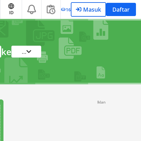
Masuk
Daftar
16
ID
ke
...
Iklan