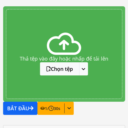
Thả tệp vào đây hoặc nhấp để tải lên
Chọn tệp
BẮT ĐẦU
1
/
30
s