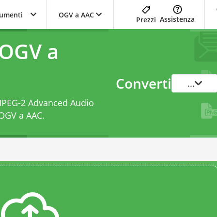
trumenti
OGV a AAC
Assistenza
Prezzi
 OGV a
Converti
...
a MPEG-2 Advanced Audio
 OGV a AAC
.