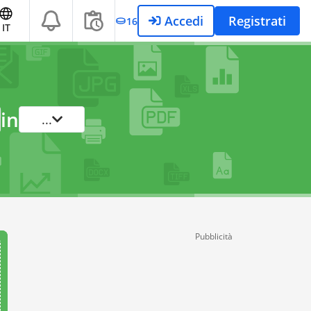
Accedi
Registrati
16
IT
in
...
Pubblicità