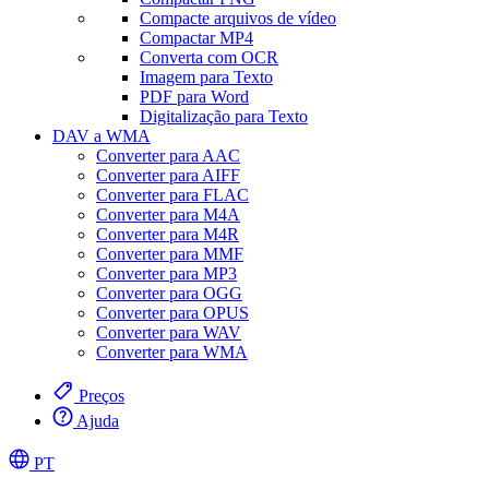
Compacte arquivos de vídeo
Compactar MP4
Converta com OCR
Imagem para Texto
PDF para Word
Digitalização para Texto
DAV a WMA
Converter para AAC
Converter para AIFF
Converter para FLAC
Converter para M4A
Converter para M4R
Converter para MMF
Converter para MP3
Converter para OGG
Converter para OPUS
Converter para WAV
Converter para WMA
Preços
Ajuda
PT