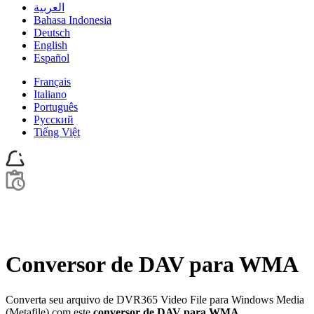
العربية
Bahasa Indonesia
Deutsch
English
Español
Français
Italiano
Português
Pусский
Tiếng Việt
Conversor de DAV para WMA
Converta seu arquivo de DVR365 Video File para Windows Media
(Metafile) com este
conversor de DAV para WMA
.