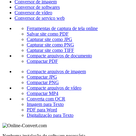
Conversor de imagem
Conversor de softwares
Conversor de vídeo
Conversor de serviço web
Ferramentas de captura de tela online
Salvar site como PDF
Capturar site como JPG
Capturar site como PNG
Capturar site como TIFF
Compacte arquivos de documento
Compactar PDF
Compacte arquivos de imagem
Compactar JPG
Compactar PNG
Compacte arquivos de vídeo
Compactar MP4
Converta com OCR
Imagem para Texto
PDF para Word
Digitalização para Texto
Nenhuma instalação de software necessária.