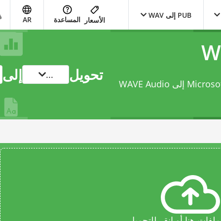
PUB إلى WAV
المساعدة
AR
الأسعار
تحويل
إلى
...
حوّل ملفك من Microsoft Publisher Document File إلى WAVE Audio
فات هنا أو انقر للتحميل