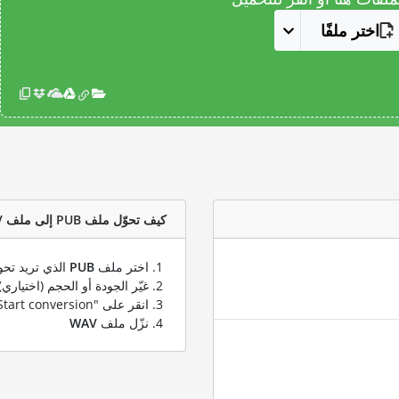
اختر ملفًا
كيف تحوّل ملف PUB إلى ملف WAV؟
اختر ملف
PUB
الذي تريد تحو
غيّر الجودة أو الحجم (اختياري)
انقر على "Start conversion" لتحويل ملفك من
نزّل ملف
WAV