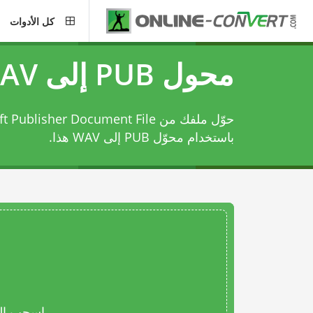
كل الأدوات
محول PUB إلى WAV
باستخدام
محوّل PUB إلى WAV
هذا.
اسحب المل