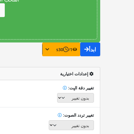
ابدأ
s
30
/
1
إعدادات اختيارية
تغيير دقة البِت:
تغيير تردد الصوت: