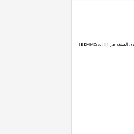
أدخل الطوابع الزمنية للمكان الذي تريد تقليم الصوت عنده. الصيغة هي HH:MM:SS. HH