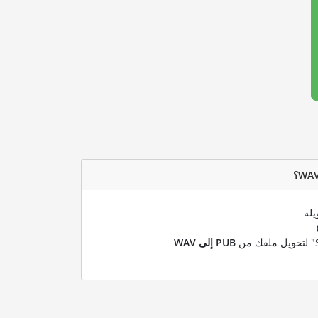
يله
PUB إلى WAV