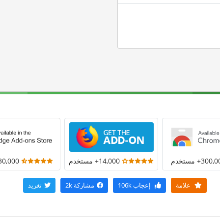
300+ مستخدم
14,000+ مستخدم
30,000+ مستخد
علامة
إعجاب
106k
مشاركة
2k
تغريد