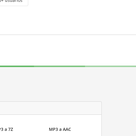
0+ usuarios
3 a 7Z
MP3 a AAC