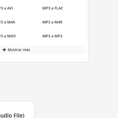
3 a AVI
MP3 a FLAC
3 a M4A
MP3 a M4R
3 a MOV
MP3 a MP3
Mostrar más
dio File)