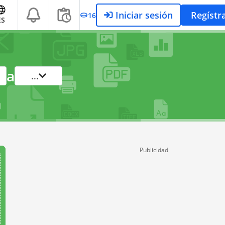
Iniciar sesión
Regístr
16
ES
a
...
Publicidad