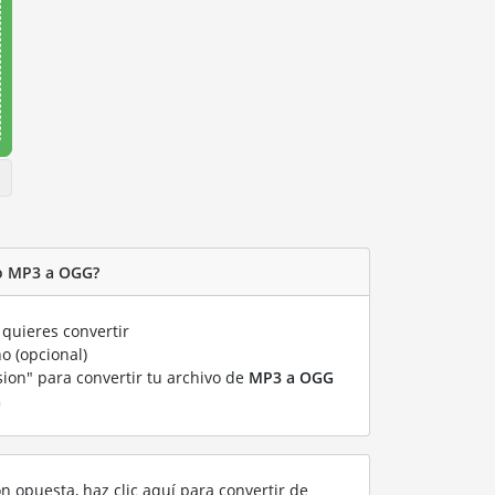
vo MP3 a OGG?
quieres convertir
o (opcional)
sion" para convertir tu archivo de
MP3 a OGG
G
ón opuesta, haz clic aquí para convertir de