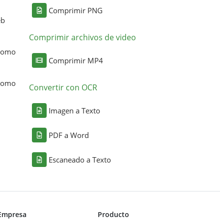
Comprimir PNG
eb
Comprimir archivos de video
 como
Comprimir MP4
 como
Convertir con OCR
Imagen a Texto
PDF a Word
Escaneado a Texto
Empresa
Producto