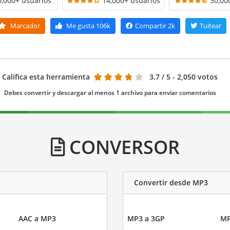
0,000+ usuarios
14,000+ usuarios
30,00
Marcador
Me gusta
106k
Compartir
2k
Tuitear
Califica esta herramienta
3.7
/ 5 - 2,050 votos
Debes convertir y descargar al menos 1 archivo para enviar comentarios
CONVERSOR
Convertir desde MP3
AAC a MP3
MP3 a 3GP
MP