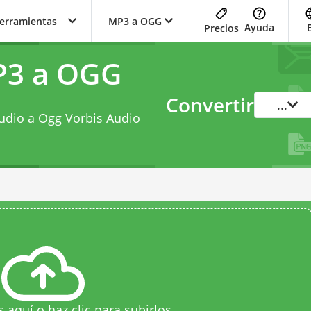
herramientas
MP3 a OGG
Ayuda
Precios
P3 a OGG
Convertir
...
udio a Ogg Vorbis Audio
s aquí o haz clic para subirlos