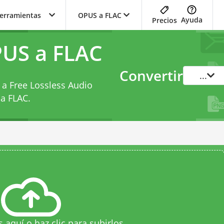
herramientas
OPUS a FLAC
Ayuda
Precios
PUS a FLAC
Convertir
...
 a Free Lossless Audio
a FLAC
.
s aquí o haz clic para subirlos