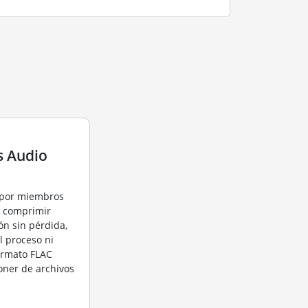
s Audio
 por miembros
ra comprimir
ón sin pérdida,
el proceso ni
ormato FLAC
oner de archivos