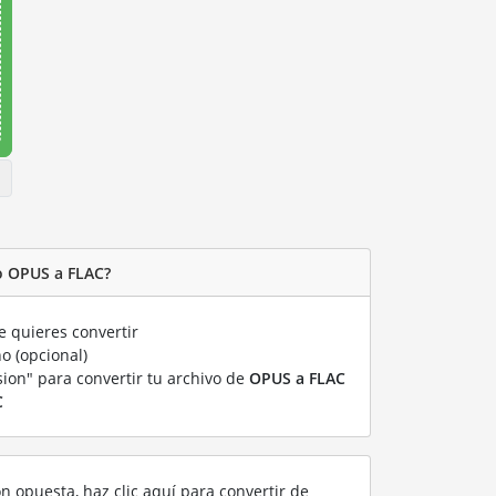
o OPUS a FLAC?
 quieres convertir
o (opcional)
sion" para convertir tu archivo de
OPUS a FLAC
C
ón opuesta, haz clic aquí para convertir de