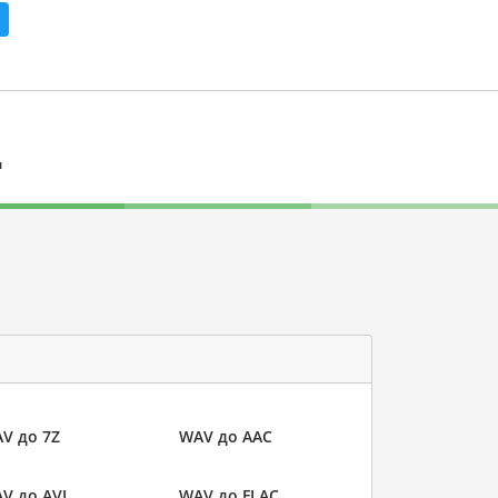
л
V до 7Z
WAV до AAC
V до AVI
WAV до FLAC