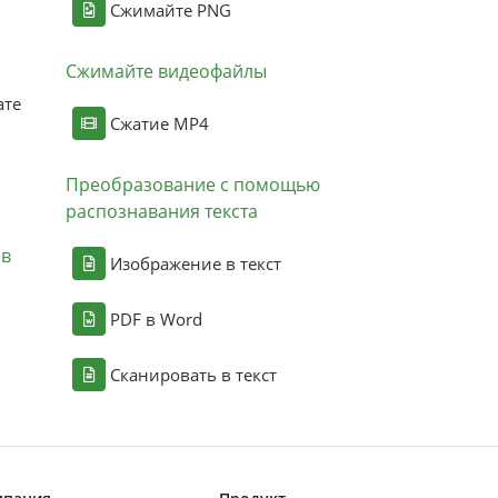
Сжимайте PNG
Сжимайте видеофайлы
ате
Сжатие MP4
Преобразование с помощью
распознавания текста
ов
Изображение в текст
PDF в Word
Сканировать в текст