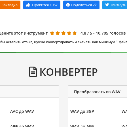
Закладка
Нравится
106k
Поделиться
2k
Твитнуть
цените этот инструмент
4.8
/ 5 - 10,705 голосов
бы оставить отзыв, нужно конвертировать и скачать как минимум 1 фай
КОНВЕРТЕР
Преобразовать из WAV
AAC до WAV
WAV до 3GP
WA
AIFF до WAV
WAV до AIFF
WA