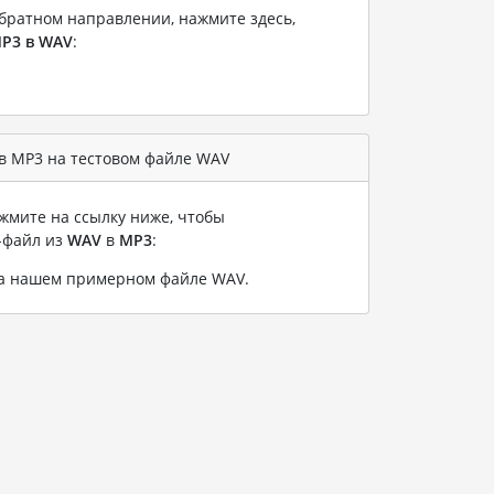
братном направлении, нажмите здесь,
P3 в WAV
:
в MP3 на тестовом файле WAV
жмите на ссылку ниже, чтобы
-файл из
WAV
в
MP3
:
на нашем примерном файле WAV
.