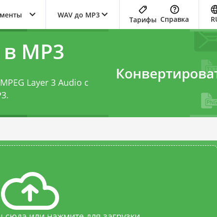
ументы
WAV до MP3
Справка
R
Тарифы
 в MP3
Конвертирова
MPEG Layer 3 Audio с
P3
.
 сюда или нажмите для загрузки