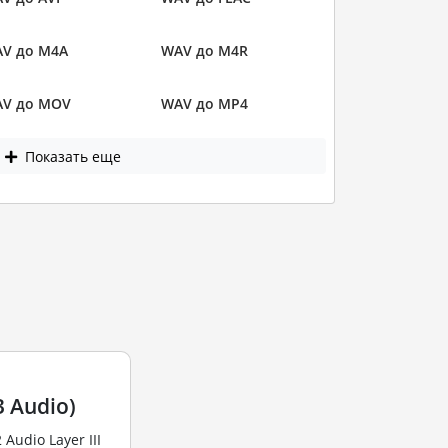
V до M4A
WAV до M4R
V до MOV
WAV до MP4
Показать еще
 Audio)
udio Layer III