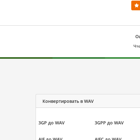
О
Что
Конвертировать в WAV
3GP до WAV
3GPP до WAV
AIF до WAV
AIFC до WAV