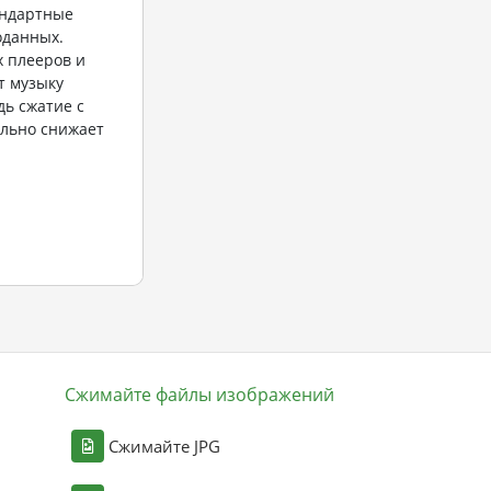
андартные
оданных.
 плееров и
т музыку
дь сжатие с
льно снижает
Сжимайте файлы изображений
Сжимайте JPG