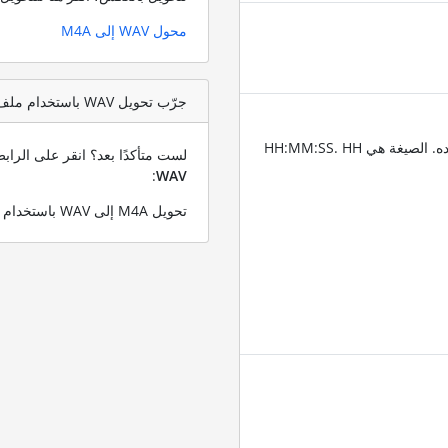
محول WAV إلى M4A
جرّب تحويل WAV باستخدام ملف اختبار M4A
أدخل الطوابع الزمنية للمكان الذي تريد تقليم الصوت عنده. الصيغة هي HH:MM:SS. HH
لست متأكدًا بعد؟ انقر على الرا
:
WAV
تحويل M4A إلى WAV باستخدام ملف M4A التجريبي الخاص بنا