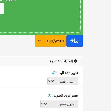
ابدأ
s
30
/
1
إعدادات اختيارية
تغيير دقة البِت:
تغيير تردد الصوت: