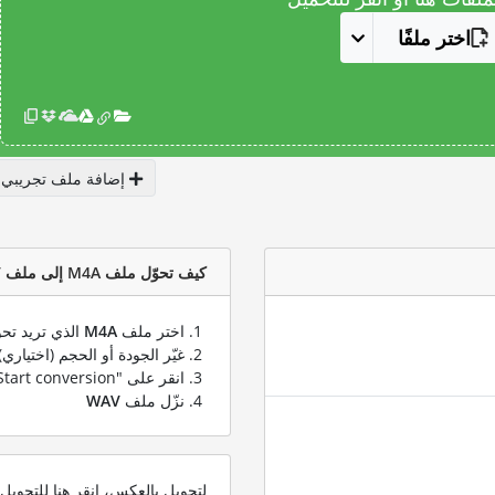
اختر ملفًا
إضافة ملف تجريبي
كيف تحوّل ملف M4A إلى ملف WAV؟
اختر ملف
M4A
الذي تريد تحو
غيّر الجودة أو الحجم (اختياري)
انقر على "Start conversion" لتحويل ملفك من
نزّل ملف
WAV
لتحويل بالعكس، انقر هنا للتحوي