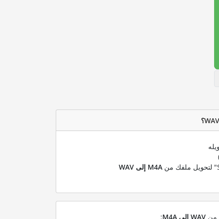
يله
M4A إلى WAV
ل من
WAV إلى M4A
: