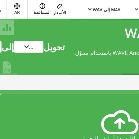
M4A إلى WAV
المساعدة
AR
الأسعار
تحويل
إلى
...
محوّل
فات هنا أو انقر للتحميل