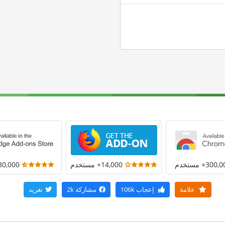
300+ مستخدم
14,000+ مستخدم
30,000+ مستخد
علامة
إعجاب
106k
مشاركة
2k
تغريد