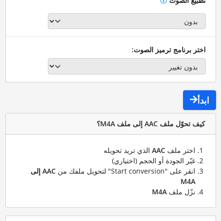
تطبيع الصوت
اختر برنامج ترميز الصوت:
ابدأ
كيف تحوّل ملف AAC إلى ملف M4A؟
اختر ملف
AAC
الذي تريد تحويله
غيّر الجودة أو الحجم (اختياري)
انقر على "Start conversion" لتحويل ملفك من
AAC إلى
M4A
نزّل ملف
M4A