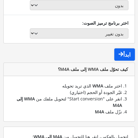
اختر برنامج ترميز الصوت:
ابدأ
كيف تحوّل ملف WMA إلى ملف M4A؟
اختر ملف
WMA
الذي تريد تحويله
غيّر الجودة أو الحجم (اختياري)
انقر على "Start conversion" لتحويل ملفك من
WMA إلى
M4A
نزّل ملف
M4A
لتحويل بالعكس، انقر هنا للتحويل من
M4A إلى WMA
: