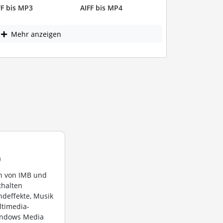
FF bis MP3
AIFF bis MP4
Mehr anzeigen
)
n von IMB und
thalten
deffekte, Musik
timedia-
ndows Media