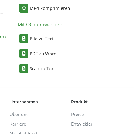
MP4 komprimieren
FF
Mit OCR umwandeln
eren
Bild zu Text
PDF zu Word
Scan zu Text
Unternehmen
Produkt
Über uns
Preise
Karriere
Entwickler
Nachhaltigkeit