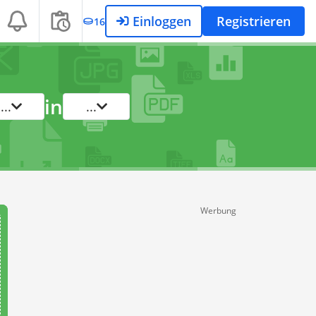
Einloggen
Registrieren
16
in
...
...
Werbung