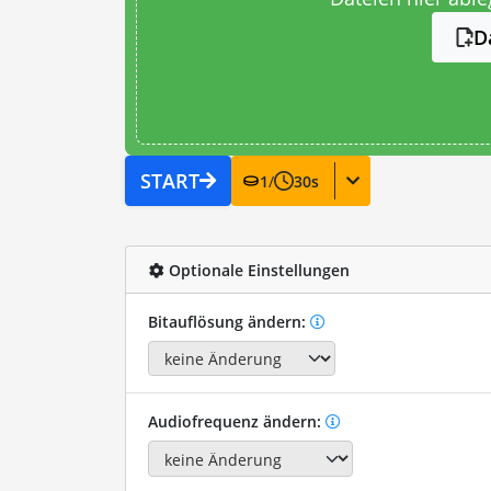
D
START
1
/
30
s
Optionale Einstellungen
Bitauflösung ändern:
Audiofrequenz ändern: