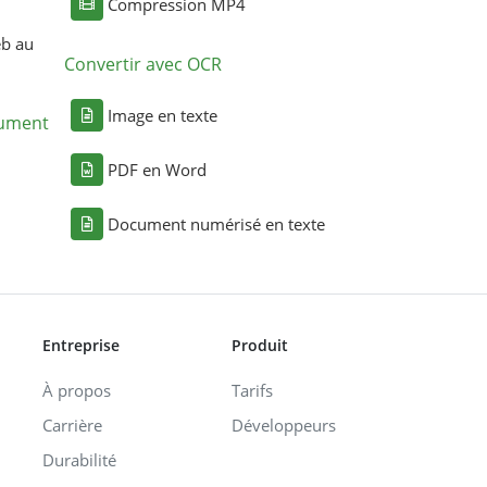
Compression MP4
eb au
Convertir avec OCR
Image en texte
cument
PDF en Word
Document numérisé en texte
Entreprise
Produit
À propos
Tarifs
Carrière
Développeurs
Durabilité