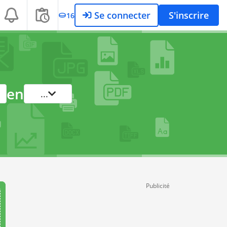
Se connecter
S'inscrire
16
en
...
Publicité