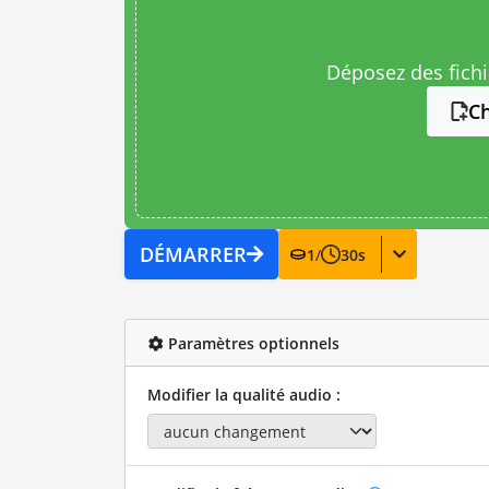
Déposez des fichie
Ch
DÉMARRER
1
/
30
s
Paramètres optionnels
Modifier la qualité audio :