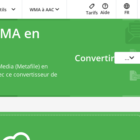
tils
WMA à AAC
Aide
FR
Tarifs
WMA en
Convertir
...
edia (Metafile) en
ec ce
convertisseur de