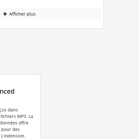
Afficher plus
anced
nçus dans
 fichiers MP3. La
données offre
o pour des
 L'extension