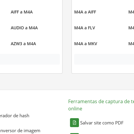
AIFF a M4A
M4A a AIFF
M4
AUDIO a M4A
M4A a FLV
M4
AZW3 a M4A
M4A a MKV
M4
Ferramentas de captura de t
online
rador de hash
Salvar site como PDF
nversor de imagem