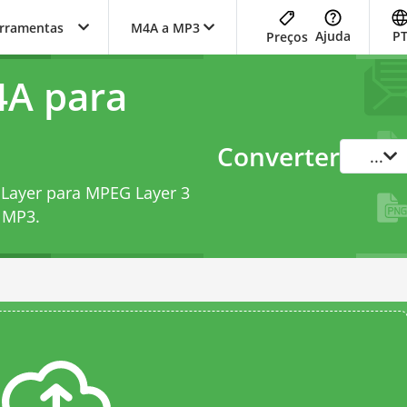
erramentas
M4A a MP3
Ajuda
P
Preços
4A para
Converter
...
 Layer para MPEG Layer 3
a MP3
.