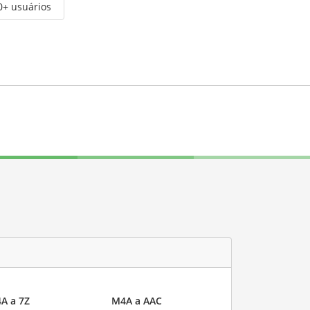
0+ usuários
A a 7Z
M4A a AAC