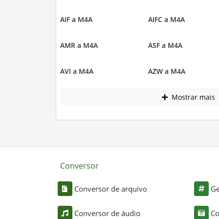
AIF a M4A
AIFC a M4A
AMR a M4A
ASF a M4A
AVI a M4A
AZW a M4A
Mostrar mais
Conversor
Conversor de arquivo
Ge
Conversor de áudio
Co