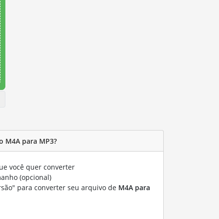
o M4A para MP3?
e você quer converter
manho (opcional)
rsão" para converter seu arquivo de
M4A para