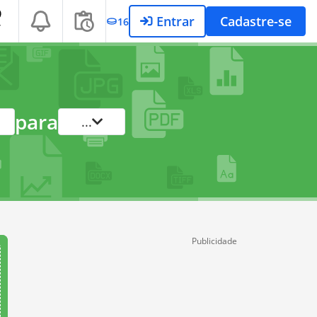
Entrar
Cadastre-se
16
T
para
...
Publicidade