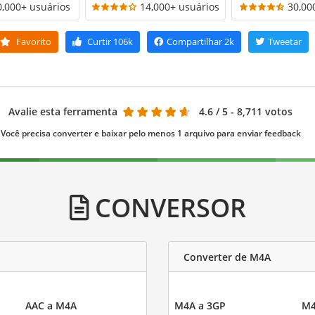
0,000+ usuários
14,000+ usuários
30,00
Favorito
Curtir
106k
Compartilhar
2k
Tweetar
Avalie esta ferramenta
4.6
/ 5 - 8,711 votos
Você precisa converter e baixar pelo menos 1 arquivo para enviar feedback
CONVERSOR
Converter de M4A
AAC a M4A
M4A a 3GP
M4