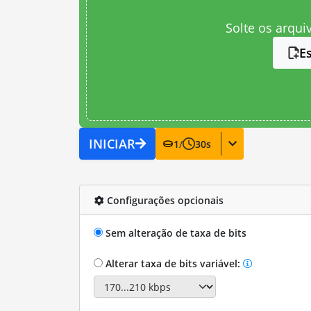
Solte os arqui
E
INICIAR
1
/
30
s
Configurações opcionais
Sem alteração de taxa de bits
Alterar taxa de bits variável: