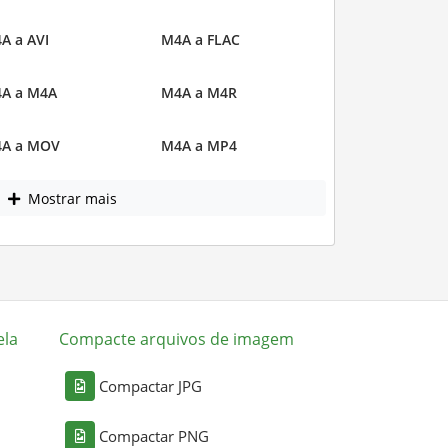
A a AVI
M4A a FLAC
A a M4A
M4A a M4R
A a MOV
M4A a MP4
Mostrar mais
ela
Compacte arquivos de imagem
Compactar JPG
Compactar PNG