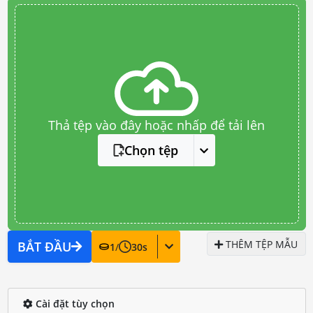
Thả tệp vào đây hoặc nhấp để tải lên
Chọn tệp
THÊM TỆP MẪU
BẮT ĐẦU
1
/
30
s
Cài đặt tùy chọn