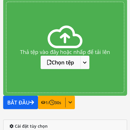
Thả tệp vào đây hoặc nhấp để tải lên
Chọn tệp
BẮT ĐẦU
1
/
30
s
Cài đặt tùy chọn