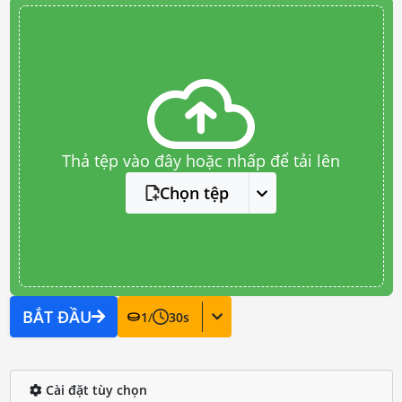
Thả tệp vào đây hoặc nhấp để tải lên
Chọn tệp
BẮT ĐẦU
1
/
30
s
Cài đặt tùy chọn