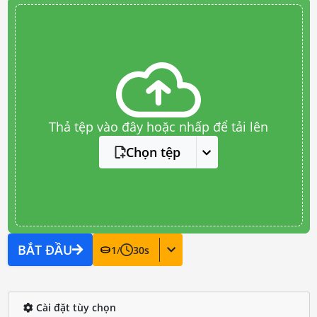
Thả tệp vào đây hoặc nhấp để tải lên
Chọn tệp
BẮT ĐẦU
1
/
30
s
Cài đặt tùy chọn