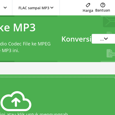
FLAC sampai MP3
Bantuan
Harga
 ke MP3
Konversi
...
udio Codec File ke MPEG
e MP3
ini.
 sini atau klik untuk mengunggah