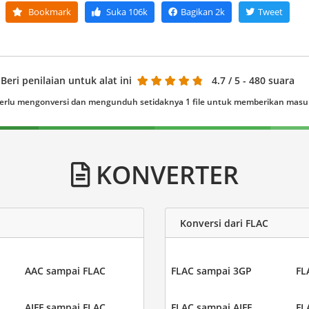
Bookmark
Suka
106k
Bagikan
2k
Tweet
Beri penilaian untuk alat ini
4.7
/ 5 - 480 suara
erlu mengonversi dan mengunduh setidaknya 1 file untuk memberikan mas
KONVERTER
Konversi dari FLAC
AAC sampai FLAC
FLAC sampai 3GP
FL
AIFF sampai FLAC
FLAC sampai AIFF
FL