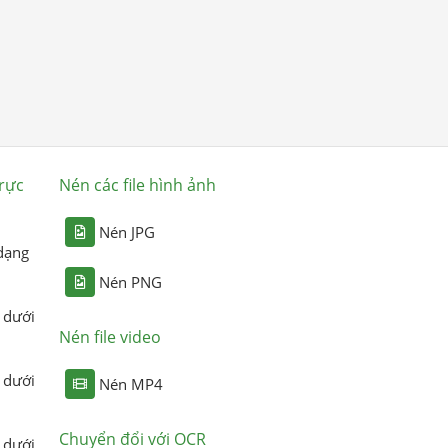
rực
Nén các file hình ảnh
Nén JPG
dạng
Nén PNG
 dưới
Nén file video
 dưới
Nén MP4
Chuyển đổi với OCR
 dưới