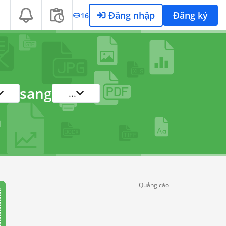
Đăng nhập
Đăng ký
16
sang
...
Quảng cáo