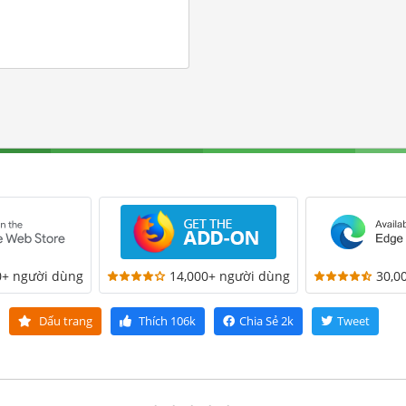
0+ người dùng
14,000+ người dùng
30,0
Dấu trang
Thích
106k
Chia Sẻ
2k
Tweet