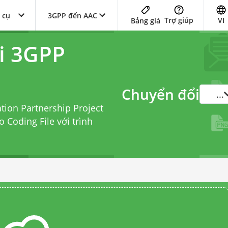
 cụ
3GPP đến AAC
Trợ giúp
VI
Bảng giá
i 3GPP
Chuyển đổi
...
tion Partnership Project
 Coding File với
trình