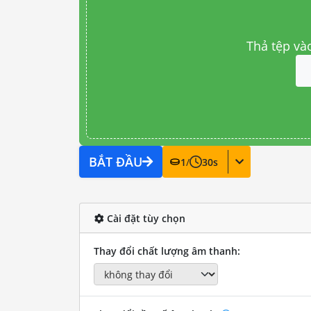
Thả tệp và
BẮT ĐẦU
1
/
30
s
Cài đặt tùy chọn
Thay đổi chất lượng âm thanh: