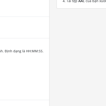
Tải tệp
AAC
của bạn xuố
nh. Định dạng là HH:MM:SS.