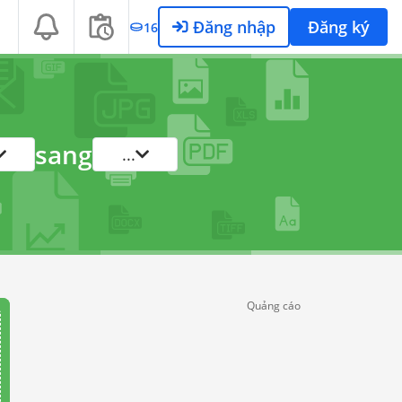
Đăng nhập
Đăng ký
16
sang
...
Quảng cáo