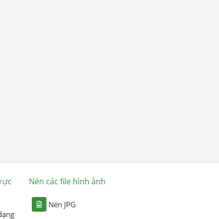
rực
Nén các file hình ảnh
Nén JPG
dạng