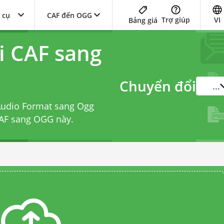
 cụ
CAF đến OGG
Trợ giúp
VI
Bảng giá
i CAF sang
Chuyển đổi
...
Audio Format sang Ogg
CAF sang OGG
này.