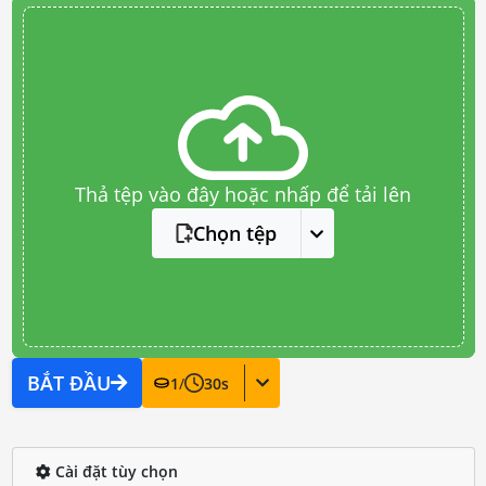
Thả tệp vào đây hoặc nhấp để tải lên
Chọn tệp
BẮT ĐẦU
1
/
30
s
Cài đặt tùy chọn