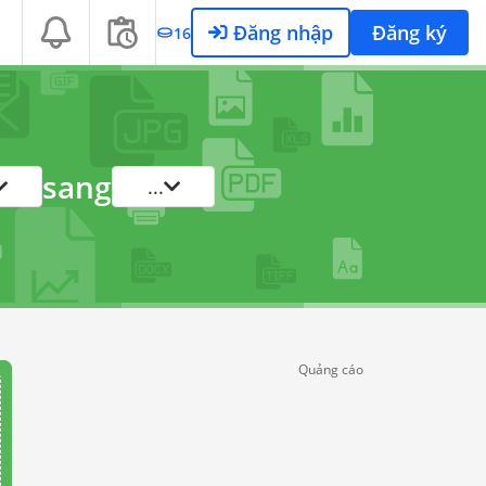
Đăng nhập
Đăng ký
16
sang
...
Quảng cáo