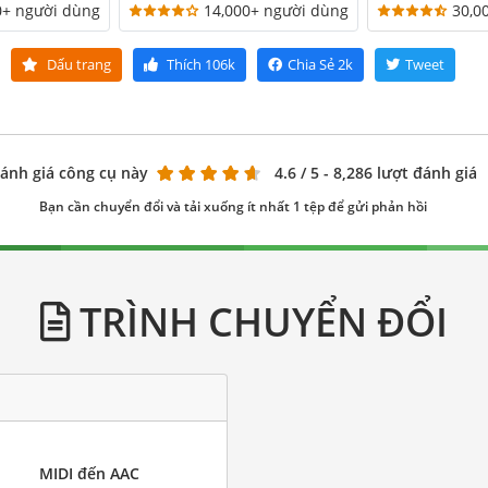
0+ người dùng
14,000+ người dùng
30,0
Dấu trang
Thích
106k
Chia Sẻ
2k
Tweet
ánh giá công cụ này
4.6
/ 5 - 8,286 lượt đánh giá
Bạn cần chuyển đổi và tải xuống ít nhất 1 tệp để gửi phản hồi
TRÌNH CHUYỂN ĐỔI
MIDI đến AAC