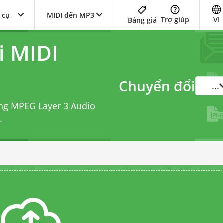
 cụ
MIDI đến MP3
Trợ giúp
VI
Bảng giá
i MIDI
Chuyển đổi
...
ang MPEG Layer 3 Audio
.