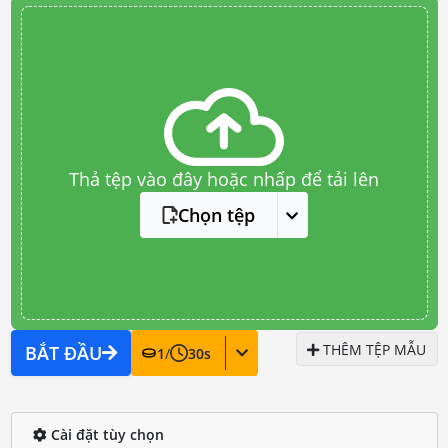
Thả tệp vào đây hoặc nhấp để tải lên
Chọn tệp
THÊM TỆP MẪU
BẮT ĐẦU
1
/
30
s
Cài đặt tùy chọn