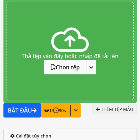
Thả tệp vào đây hoặc nhấp để tải lên
Chọn tệp
THÊM TỆP MẪU
BẮT ĐẦU
1
/
30
s
Cài đặt tùy chọn