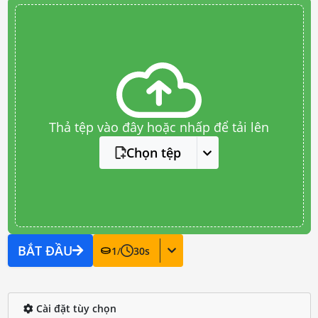
Thả tệp vào đây hoặc nhấp để tải lên
Chọn tệp
BẮT ĐẦU
1
/
30
s
Cài đặt tùy chọn