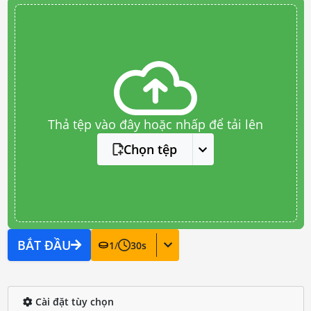
Thả tệp vào đây hoặc nhấp để tải lên
Chọn tệp
BẮT ĐẦU
1
/
30
s
Cài đặt tùy chọn