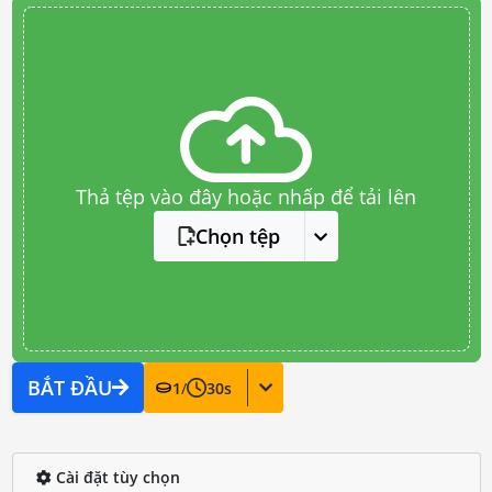
Thả tệp vào đây hoặc nhấp để tải lên
Chọn tệp
BẮT ĐẦU
1
/
30
s
Cài đặt tùy chọn