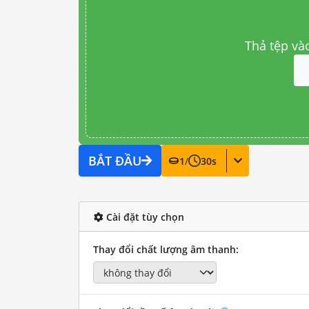
Thả tệp và
BẮT ĐẦU
1
/
30
s
Cài đặt tùy chọn
Thay đổi chất lượng âm thanh: