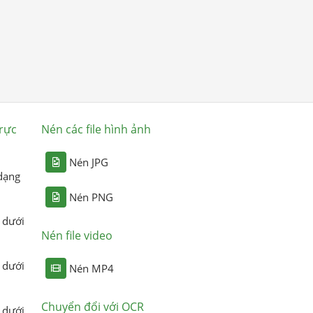
rực
Nén các file hình ảnh
Nén JPG
dạng
Nén PNG
 dưới
Nén file video
 dưới
Nén MP4
Chuyển đổi với OCR
 dưới