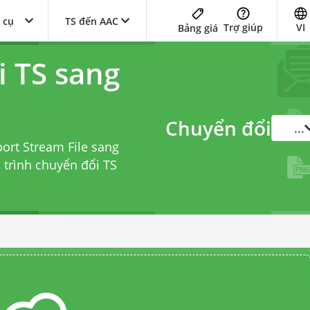
 cụ
TS đến AAC
Trợ giúp
VI
Bảng giá
i TS sang
Chuyển đổi
...
ort Stream File sang
i
trình chuyển đổi TS