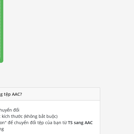
ng tệp AAC?
huyển đổi
 kích thước (không bắt buộc)
ion" để chuyển đổi tệp của bạn từ
TS sang AAC
ng