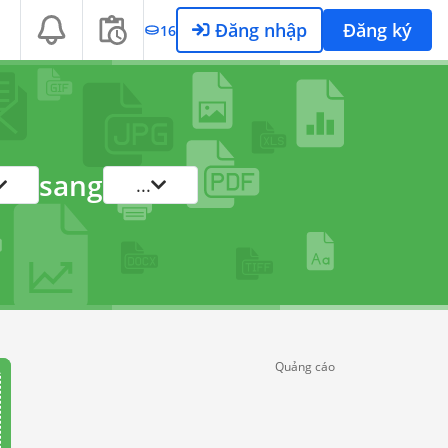
Đăng nhập
Đăng ký
16
sang
...
Quảng cáo