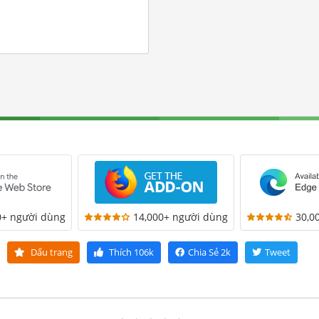
0+ người dùng
14,000+ người dùng
30,0
Dấu trang
Thích
106k
Chia Sẻ
2k
Tweet