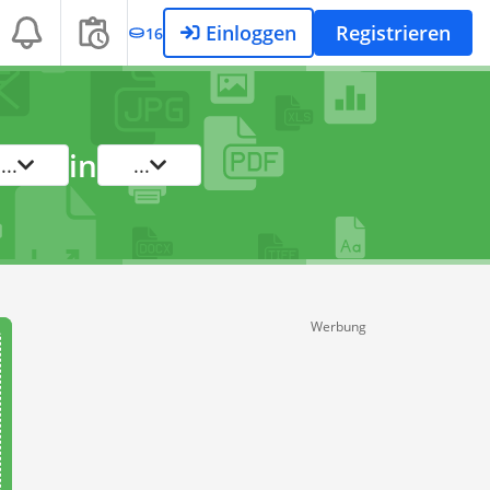
Einloggen
Registrieren
16
in
...
...
Werbung