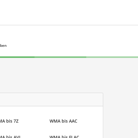
eben
A bis 7Z
WMA bis AAC
A bis AVI
WMA bis FLAC