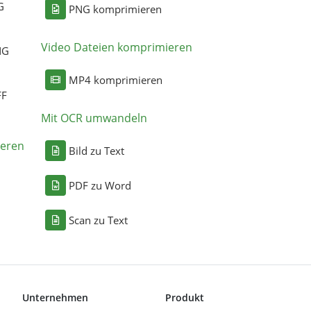
G
PNG komprimieren
Video Dateien komprimieren
NG
MP4 komprimieren
FF
Mit OCR umwandeln
eren
Bild zu Text
PDF zu Word
Scan zu Text
Unternehmen
Produkt