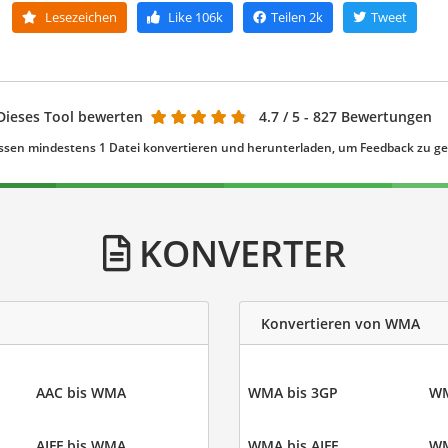
Lesezeichen
Like
106k
Teilen
2k
Tweet
Dieses Tool bewerten
4.7
/ 5 - 827 Bewertungen
ssen mindestens 1 Datei konvertieren und herunterladen, um Feedback zu g
KONVERTER
Konvertieren von WMA
AAC bis WMA
WMA bis 3GP
WM
AIFF bis WMA
WMA bis AIFF
WM