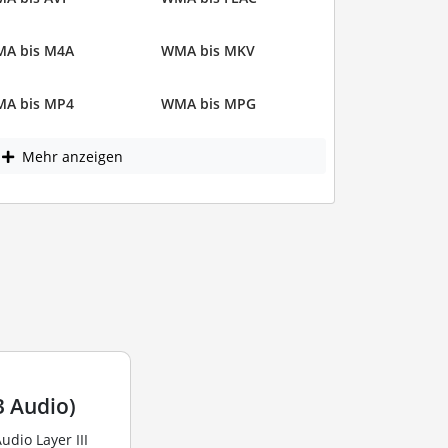
A bis M4A
WMA bis MKV
A bis MP4
WMA bis MPG
Mehr anzeigen
 Audio)
dio Layer III