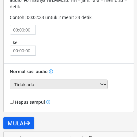
audio. Formatnya HH:MM:SS. HH = jam, MM = menit, SS =
detik.
Contoh: 00:02:23 untuk 2 menit 23 detik.
ke
Normalisasi audio
Hapus sampul
MULAI