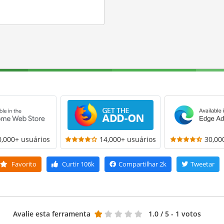
0,000+ usuários
14,000+ usuários
30,00
Favorito
Curtir
106k
Compartilhar
2k
Tweetar
Avalie esta ferramenta
1.0
/ 5 - 1 votos