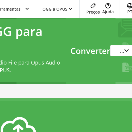
erramentas
OGG a OPUS
Ajuda
P
Preços
GG para
Converter
...
dio File para Opus Audio
OPUS
.