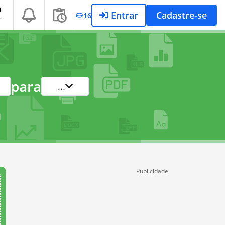
Entrar
Cadastre-se
16
T
para
...
Publicidade