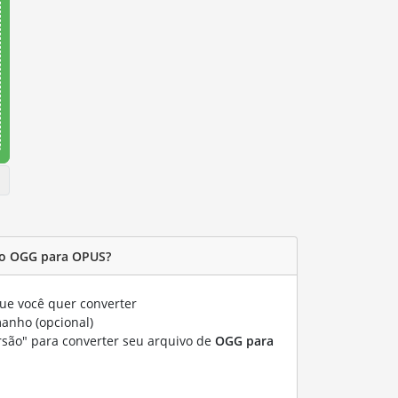
vo OGG para OPUS?
ue você quer converter
manho (opcional)
rsão" para converter seu arquivo de
OGG para