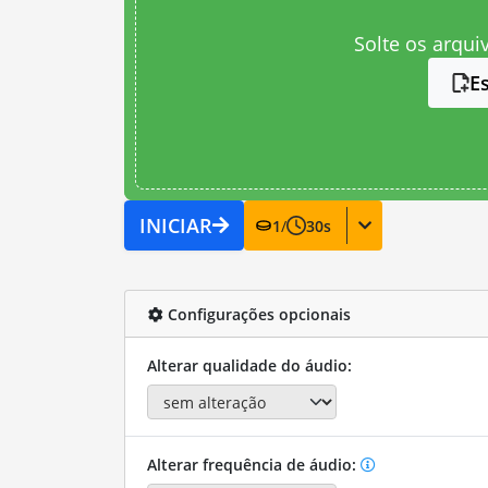
Solte os arqui
E
INICIAR
1
/
30
s
Configurações opcionais
Alterar qualidade do áudio:
Alterar frequência de áudio: