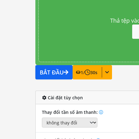
Thả tệp và
BẮT ĐẦU
1
/
30
s
Cài đặt tùy chọn
Thay đổi tần số âm thanh: