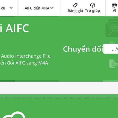
 cụ
AIFC đến M4A
Trợ giúp
VI
Bảng giá
i AIFC
Chuyển đổi
...
Audio Interchange File
yển đổi AIFC sang M4A