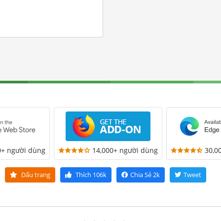
0+ người dùng
14,000+ người dùng
30,0
Dấu trang
Thích
106k
Chia Sẻ
2k
Tweet