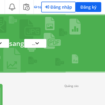
Đăng nhập
Đăng ký
16
sang
...
Quảng cáo