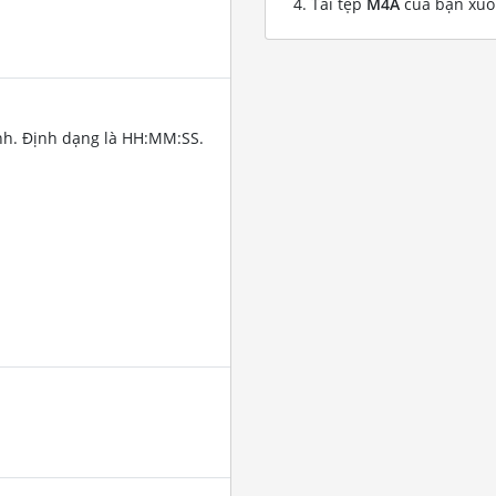
Tải tệp
M4A
của bạn xu
nh. Định dạng là HH:MM:SS.