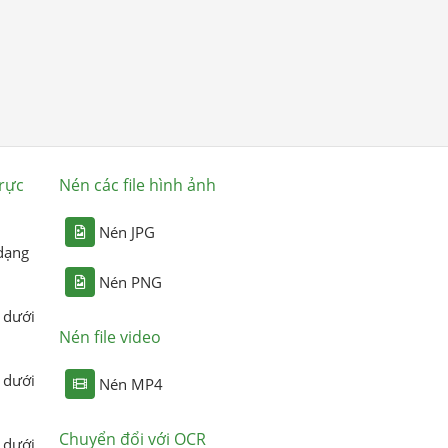
rực
Nén các file hình ảnh
Nén JPG
dạng
Nén PNG
 dưới
Nén file video
 dưới
Nén MP4
Chuyển đổi với OCR
 dưới