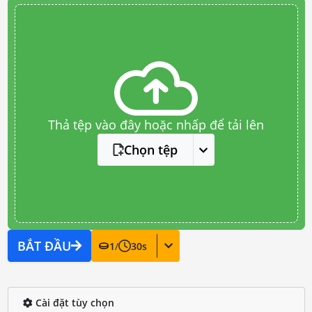
Thả tệp vào đây hoặc nhấp để tải lên
Chọn tệp
BẮT ĐẦU
1
/
30
s
Cài đặt tùy chọn