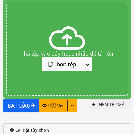
Thả tệp vào đây hoặc nhấp để tải lên
Chọn tệp
THÊM TỆP MẪU
BẮT ĐẦU
1
/
30
s
Cài đặt tùy chọn