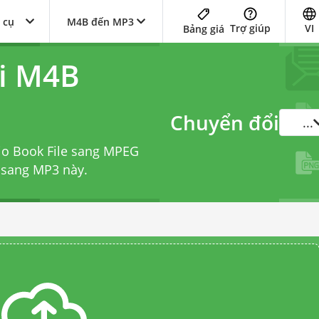
 cụ
M4B đến MP3
Trợ giúp
VI
Bảng giá
i M4B
Chuyển đổi
...
io Book File sang MPEG
 sang MP3
này.