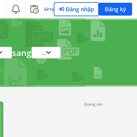
Đăng nhập
Đăng ký
16
sang
...
Quảng cáo