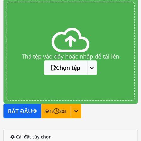
Thả tệp vào đây hoặc nhấp để tải lên
Chọn tệp
BẮT ĐẦU
1
/
30
s
Cài đặt tùy chọn