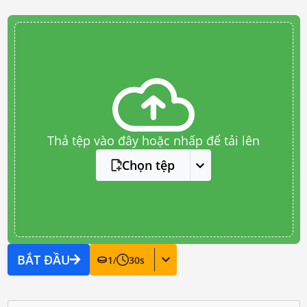
Thả tệp vào đây hoặc nhấp để tải lên
Chọn tệp
BẮT ĐẦU
1
/
30
s