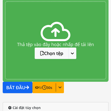
Thả tệp vào đây hoặc nhấp để tải lên
Chọn tệp
BẮT ĐẦU
1
/
30
s
Cài đặt tùy chọn