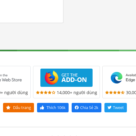
0+ người dùng
14,000+ người dùng
30,0
Dấu trang
Thích
106k
Chia Sẻ
2k
Tweet