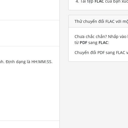
Tải tệp
FLAC
của bạn xu
Thử chuyển đổi FLAC với mộ
Chưa chắc chắn? Nhấp vào l
từ
PDF
sang
FLAC
:
Chuyển đổi PDF sang FLAC v
nh. Định dạng là HH:MM:SS.