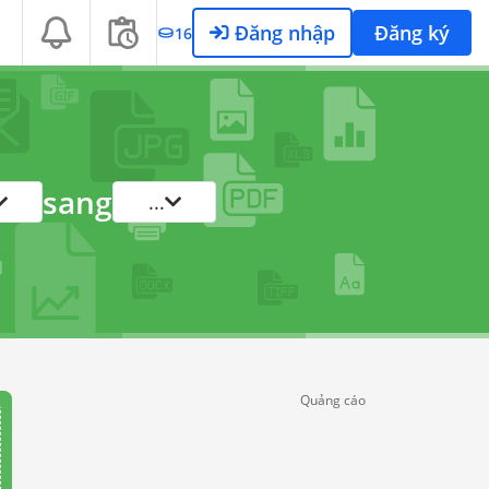
Đăng nhập
Đăng ký
16
sang
...
Quảng cáo