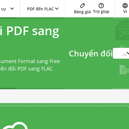
 cụ
PDF đến FLAC
Trợ giúp
VI
Bảng giá
i PDF sang
Chuyển đổi
...
cument Format sang Free
yển đổi PDF sang FLAC