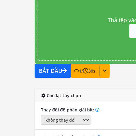
Thả tệp và
BẮT ĐẦU
1
/
30
s
Cài đặt tùy chọn
Thay đổi độ phân giải bit: