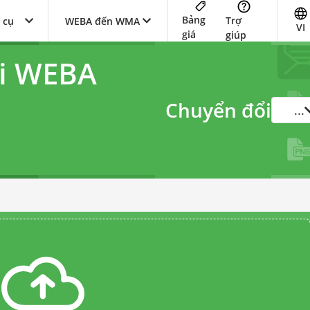
Bảng
Trợ
 cụ
WEBA đến WMA
VI
giá
giúp
ổi WEBA
Chuyển đổi
...