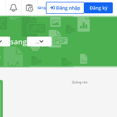
Đăng nhập
Đăng ký
16
sang
...
Quảng cáo