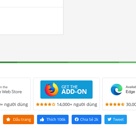
0+ người dùng
14,000+ người dùng
30,0
Dấu trang
Thích
106k
Chia Sẻ
2k
Tweet