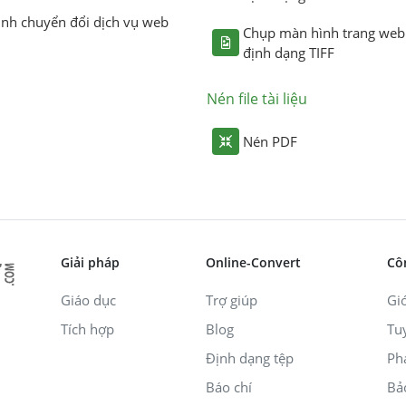
ình chuyển đổi dịch vụ web
Chụp màn hình trang web
định dạng TIFF
Nén file tài liệu
Nén PDF
Giải pháp
Online-Convert
Cô
Giáo dục
Trợ giúp
Giớ
Tích hợp
Blog
Tu
Định dạng tệp
Ph
Báo chí
Bả